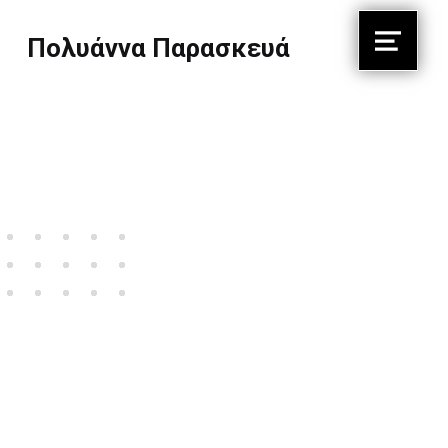
Πολυάννα Παρασκευά
Menu
Πέρασα όλη μου τη ζωή, για να μάθω να ζωγραφίζω σαν παιδί.