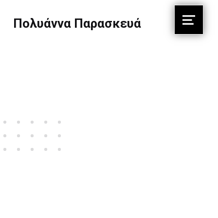
Πολυάννα Παρασκευά
Menu
Πέρασα όλη μου τη ζωή, για να μάθω να ζωγραφίζω σαν παιδί.