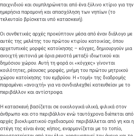
παιχνιδιού και συμπληρώνεται από ένα ξύλινο κτίριο για την
ημερήσια παραμονή και απασχόληση των νηπίων (το
τελευταίο βρίσκεται υπό κατασκευή).
Οι συνθετικές αρχές προκύπτουν μέσα από έναν διάλογο με
αυτές της μελέτης του πρώτου κτιρίου κατοικίας, όπου
αρχετυπικές μορφές κατοίκησης – κόγχες, δημιουργούν μια
ανοιχτή γειτονιά με όρια ρευστά μεταξύ ιδιωτικού και
δημόσιου χώρου. Αυτή τη φορά οι «κόγχες» γίνονται
κοιλότητες, ρέουσες μορφές, μνήμη του πρώτου μητρικού
χώρου κατοίκησης του εμβρύου. Η «τομή» της διαδρομής
παραμένει «ανοιχτή» για να συνδιαλεχθεί κατευθείαν με το
περιβάλλον και αντίστροφα.
Η κατασκευή βασίζεται σε οικολογικά υλικά, φιλικά στον
άνθρωπο και στο περιβάλλον ενώ ταυτόχρονα διέπεται από
αρχές βιοκλιματικού σχεδιασμού: περιβάλλεται από γη και η
στέγη της είναι ένας κήπος, εναρμονίζεται με το τοπίο,
προστατεύεται από τον ήλιο, χρησιμοποιεί τον άνεμο και το