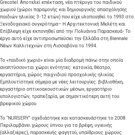
Grecotel. Αποτελεί επέκταση, νέα πτέρυγα του παιδικού
χωριού (χώροι παραμονής και δημιουργικής απασχόλησης
παιδιών ηλικίας 3-12 ετών) που είχε υλοποιηθεί το 1993 στο
Ξενοδοχειακό συγκρότημα– Η Αρχιτεκτονική Μελέτη και
Επίβλεψη είχε εκπονηθεί από την Πολυάννα Παρασκευά- Το
έργο αυτό είχε αντιπροσωπεύσει την Ελλάδα στη Biennale
Νέων Καλλιτεχνών στη Λισσαβόνα το 1994.
Το «παιδικό χωριό» είναι μία διαδρομή πάνω στην οποία
αναπτύσσονται χώροι ενότητες: κατοικία, θέατρο,
εργαστήρια, χώρος παιχνιδιού προσχολικής ηλικίας.
Εμπλουτίστηκε σήμερα με νέες λειτουργίες: βιβλιοθήκη,
εργαστήριο οπτικοακουστικών μέσων, εργαστήριο
υπολογιστών, τραπεζαρία, με σημαντικότερη αυτή του
βρεφικού χώρου.
Το “NURSERY” σχεδιάστηκε και κατασκευάστηκε το 2008.
Περιλαμβάνει χώρους ύπνου για τα βρέφη, υγιεινής
(αλλαξιέρες), παρασκευής φαγητού, υπαίθριους χώρους