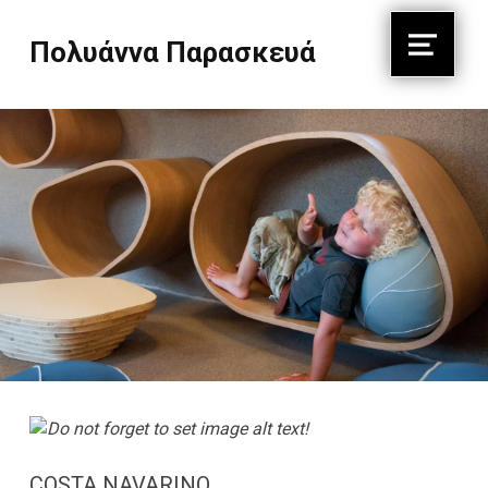
Πολυάννα Παρασκευά
Menu
Πέρασα όλη μου τη ζωή, για να μάθω να ζωγραφίζω σαν παιδί.
COSTA NAVARINO